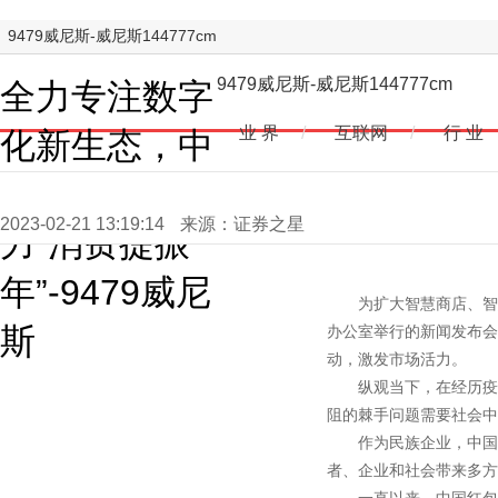
9479威尼斯-威尼斯144777cm
9479威尼斯-威尼斯144777cm
全力专注数字
业 界
/
互联网
/
行 业
化新生态，中
国红包双向助
2023-02-21 13:19:14
来源：证券之星
力“消费提振
年”-9479威尼
为扩大智慧商店、智
办公室举行的新闻发布会
斯
动，激发市场活力。
纵观当下，在经历疫
阻的棘手问题需要社会中
作为民族企业，中国
者、企业和社会带来多方
一直以来，中国红包