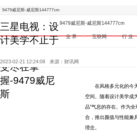
9479威尼斯-威尼斯144777cm
9479威尼斯-威尼斯144777cm
三星电视：设
业 界
/
互联网
/
行 业
计美学不止于
wow，视觉享
2023-02-21 12:24:08
来源：财讯网
受尽在掌
握-9479威尼
在风格多元化的今
斯
空间。随着设计美学成
品”气息的存在。作为
合，推出颜值与性能兼
理念。