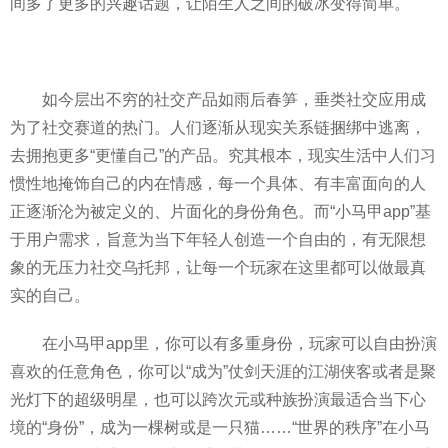
间多了更多的兴趣话题，让陌生人之间的破冰变得简单。
如今层出不穷的社交产品如雨后春笋，垂类社交应用成
为了社交赛道的热门。人们逐渐从现实关系链捆绑中逃离，
去拥抱更多“更懂自己”的产品。究其根本，现实生活中人们习
惯性地掩饰自己的内在情感，每一个具体、有丰富面向的人
正逐渐沦为被定义的、片面化的身份角色。而“小马甲app”基
于用户需求，旨意为当下年轻人创造一个自由的，有无限想
象的无压力社交乌托邦，让每一个玩家在这里都可以做最真
实的自己。
在小马甲app里，你可以有多重身份，玩家可以自由扮演
喜欢的任意角色，你可以“成为”仗剑天涯的江湖侠客或者是聚
光灯下的超级明星，也可以跨次元或种族扮演最适合当下心
境的“身份”，成为一棵树或是一只猫……“世界的秩序”在小马