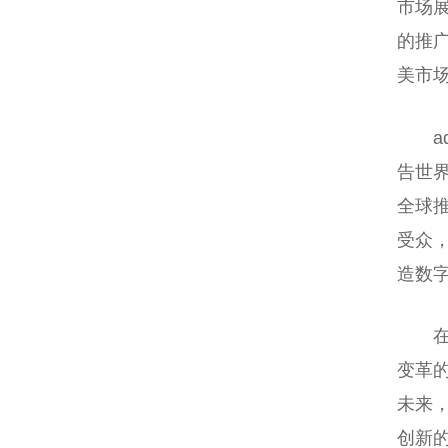
市场
的推广
美市场的
告世界
全球推
受众
造数
变革的
未来，
创新