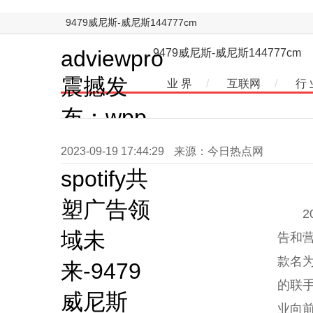
9479威尼斯-威尼斯144777cm
adviewpro
9479威尼斯-威尼斯144777cm
震撼发
业 界
/
互联网
/
行 
布：wpp
集团与
2023-09-19 17:44:29
来源：今日热点网
spotify共
塑广告领
域未
告和营
款名为
来-9479
的联
威尼斯
业向