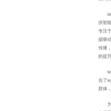
a
供智
专注于
据驱
传播
的提
w
合了w
群体
为