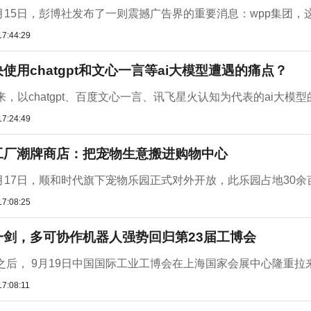
9月15日，彭博社发布了一则震撼广告界的重要消息：wpp集团，
17:44:29
使用chatgpt和文心一言等ai大模型遭遇的痛点？
，以chatgpt、百度文心一言、讯飞星火认知为代表的ai大模型
17:24:49
工厂潮牌商店：把宠物生意搬进购物中心
年8月17日，顺和时代旗下宠物乐园正式对外开放，此乐园占地30余
17:08:25
一剑，多可协作机器人强势回归第23届工博会
之后， 9月19日中国国际工业工博会在上海国家会展中心隆重拉来
17:08:11