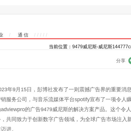
业
/
通 信
/
/
/
/
/
当前位置：
9479威尼斯-威尼斯144777c
微信
分享
2023年9月15日，彭博社发布了一则震撼广告界的重要消
销服务公司，与音乐流媒体平台spotify宣布了一项令
adviewpro的广告9479威尼斯的解决方案产品。这
手，共同致力于创新数字广告领域，为全球广告市场注入
前迈进。