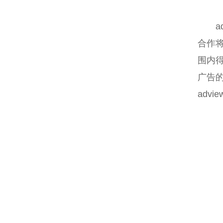
a
合作将
围内
广告的
adv
关键词：