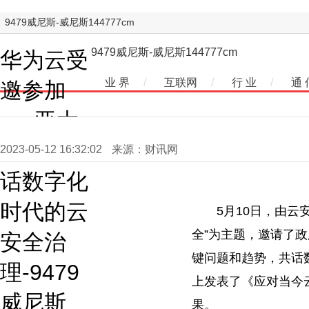
9479威尼斯-威尼斯144777cm
9479威尼斯-威尼斯144777cm
华为云受
业 界
/
互联网
/
行 业
/
通 
邀参加
csa亚太
峰会，共
2023-05-12 16:32:02
来源：财讯网
话数字化
时代的云
5月10日，由云
全”为主题，邀请了
政
安全治
键问题和趋势，共话
理-9479
上发表了《应对当今
威尼斯
果。