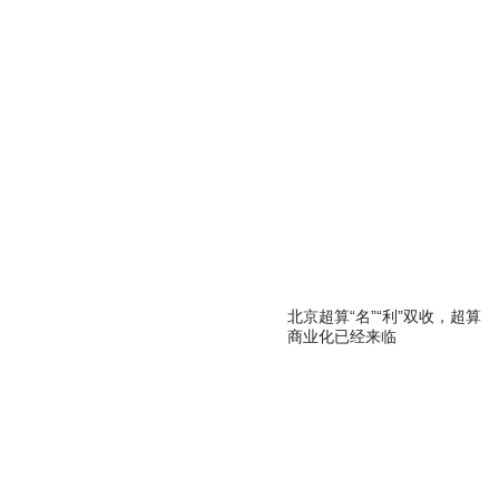
关键词：
北京超算“名”“利”双收，超算
商业化已经来临