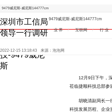
9479威尼斯-威尼斯144777cm
9479威尼斯-威尼斯144777cm
深圳市工信局
业 界
/
互联网
/
行 业
领导一行调研
考察捷顺科
2022-12-15 13:18:43
来源：泡泡网
技-9479威尼
斯
12月9日下午
莅临捷顺科技总部参
胡晓清副局长一
科技发展历程、企业