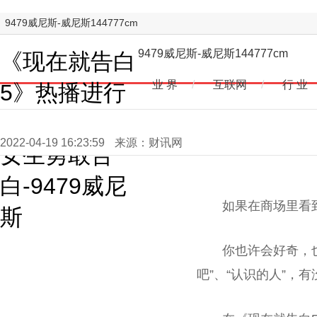
9479威尼斯-威尼斯144777cm
9479威尼斯-威尼斯144777cm
《现在就告白
业 界
/
互联网
/
行 业
5》热播进行
时：柳岩鼓励
2022-04-19 16:23:59
来源：财讯网
女生勇敢告
白-9479威尼
如果在商场里看
斯
你也许会好奇，
吧”、“认识的人”，