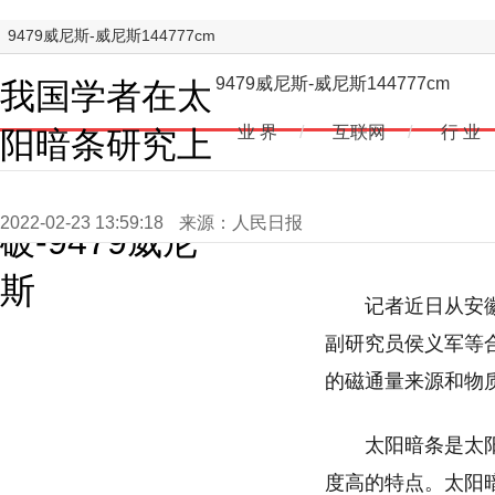
9479威尼斯-威尼斯144777cm
9479威尼斯-威尼斯144777cm
我国学者在太
业 界
/
互联网
/
行 业
阳暗条研究上
取得突
2022-02-23 13:59:18
来源：人民日报
破-9479威尼
斯
记者近日从安
副研究员侯义军等
的磁通量来源和物
太阳暗条是太
度高的特点。太阳